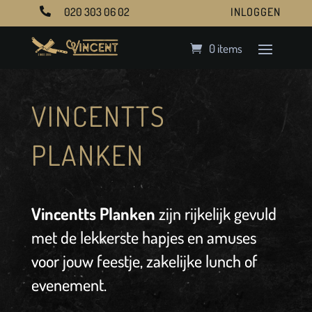
020 303 06 02
INLOGGEN

0 items
VINCENTTS
PLANKEN
Vincentts Planken
zijn rijkelijk gevuld
met de lekkerste hapjes en amuses
voor jouw feestje, zakelijke lunch of
evenement.