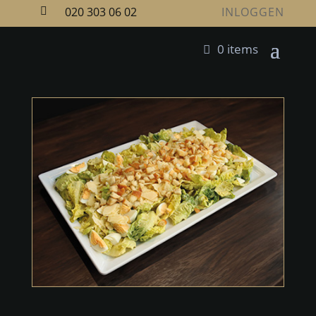
020 303 06 02
INLOGGEN

0 items