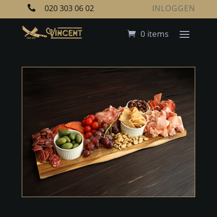
020 303 06 02
INLOGGEN

0 items