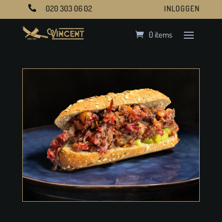
020 303 06 02
INLOGGEN

0 items