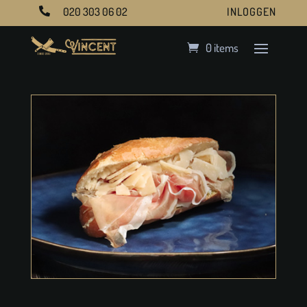
020 303 06 02
INLOGGEN

0 items